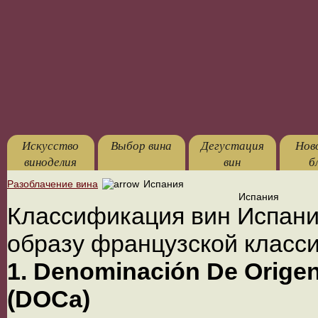
Искусство
Выбор вина
Дегустация
Нов
виноделия
вин
б
Разоблачение вина
Испания
Испания
Классификация вин Испани
образу французской класс
1. Denominación De Origen
(DOCa)