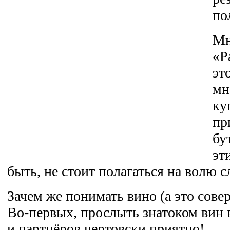
по
Мн
«Р
эт
мн
ку
пр
бу
эт
быть, не стоит полагаться на волю с
Зачем же понимать вино (а это сове
Во-первых, прослыть знатоком вин 
и партнёров чертовски приятно!