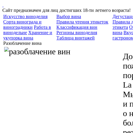
Сайт предназначен для лиц достигших 18-ти летнего возраста!
Искусство виноделия
Выбор вина
Дегустац
Сорта винограда и
Правила чтения этикеток
Правила 
виноградники
Работа в
Классификация вин
этикета
О
винодельне
Хранение и
Регионы виноделия
вина
Вкус
укупорка вина
Таблица винтажей
гастроно
Разоблачение вина
До
по
по
La
Мы
и 
о 
бо
ре