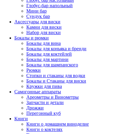
Глобус бар настольный
Глобус-бар напольный
Мини бар
Сундук бар
Аксессуары для виски
Камни для виски
Набор для виски
Бокалы и рюмки
Бокалы для вина
Бокалы для коньяка и бренди
Бокалы для коктейлей
Бокалы для мартини
Бокалы для шампанского
Рюмки
Стопки и стаканы для водки
Бокалы и Стаканы для виски
Кружки для пива
Самогонные аппараты
Ареометры и Винометры
Запчасти и детали
Дрожжи
Перегонный куб
Книги
Книги о домашнем виноделие
Книги о коктелях