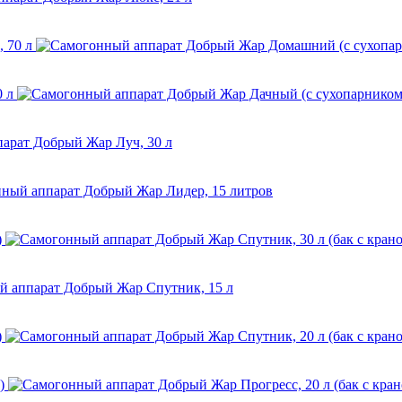
 70 л
 л
)
)
)