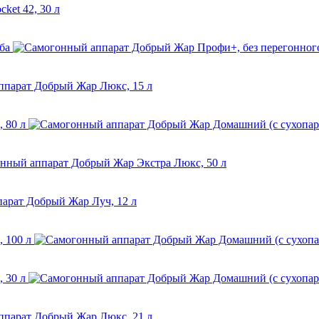
ба
 80 л
 100 л
 30 л