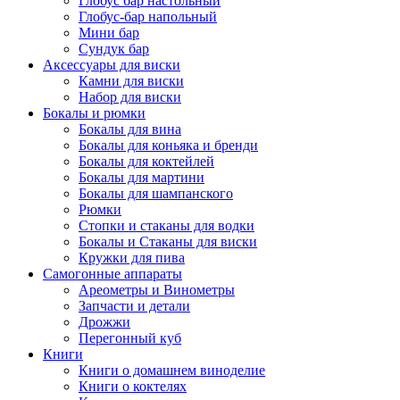
Глобус бар настольный
Глобус-бар напольный
Мини бар
Сундук бар
Аксессуары для виски
Камни для виски
Набор для виски
Бокалы и рюмки
Бокалы для вина
Бокалы для коньяка и бренди
Бокалы для коктейлей
Бокалы для мартини
Бокалы для шампанского
Рюмки
Стопки и стаканы для водки
Бокалы и Стаканы для виски
Кружки для пива
Самогонные аппараты
Ареометры и Винометры
Запчасти и детали
Дрожжи
Перегонный куб
Книги
Книги о домашнем виноделие
Книги о коктелях