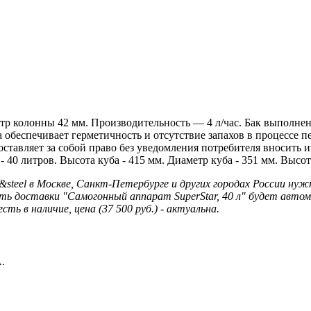
етр колонны 42 мм. Производительность — 4 л/час. Бак выполне
 обеспечивает герметичность и отсутствие запахов в процессе 
оставляет за собой право без уведомления потребителя вносить
40 литров. Высота куба - 415 мм. Диаметр куба - 351 мм. Высота
&steel в Москве, Санкт-Петербурге и других городах России н
ь доставки "Самогонный аппарат SuperStar, 40 л" будет автома
ь в наличие, цена (37 500 руб.) - актуальна.
.