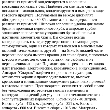
различных примесей конденсируется в колонне и
возвращается назад в бак. Наиболее легкие пары спирта
попадают в холодильник, конденсируются и выходят в виде
готового продукта. Получаемый на выходе дистиллят
обладает крепостью 80-85 с минимальным содержанием
различных примесей. Широкая горловина удобна для залива
браги и промывки перегонного куба, а широкие трубки
защищают аппарат от закупоривания бражной пеной и
плотными элементами браги. Вы сможете всегда
контролировать температуру перегонки с помощью двух
термодатчиков, один из которых установлен в максимально
высокой точке колонны, другой — на баке. В нижней части
перегонного куба имеется краник для слива браги, с помощью
которого можно легко слить остатки, не разбирая и не
переворачивая аппарат. Подходит для нагрева на всех видов
плит (газовые, электрические, керамические, индукционные).
Аппарат "Спартак" надёжен и прост в эксплуатации,
отличается хорошей производительностью, высокой
крепостью и минимальным содержание различных примесей
в готовом напитке. Производитель оставляет за собой право
без уведомления потребителя вносить изменения в
конструкцию изделий для улучшения их технологических и
эксплуатационных параметров. Объем куба - 40 литров.
Высота куба - 415 мм. Диаметр куба - 351 мм. Высота
аппарата - 600 мм. Высота в сборе - 1015 мм. Материал -