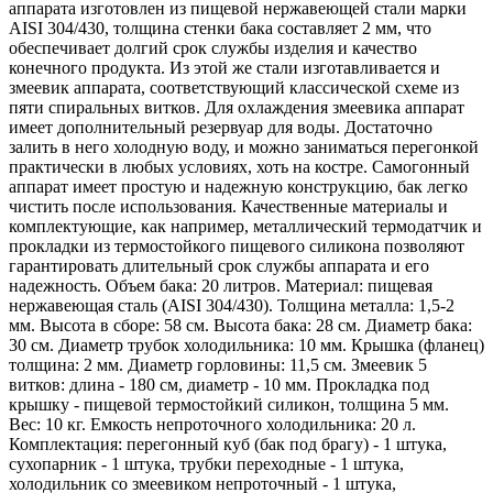
аппарата изготовлен из пищевой нержавеющей стали марки
AISI 304/430, толщина стенки бака составляет 2 мм, что
обеспечивает долгий срок службы изделия и качество
конечного продукта. Из этой же стали изготавливается и
змеевик аппарата, соответствующий классической схеме из
пяти спиральных витков. Для охлаждения змеевика аппарат
имеет дополнительный резервуар для воды. Достаточно
залить в него холодную воду, и можно заниматься перегонкой
практически в любых условиях, хоть на костре. Самогонный
аппарат имеет простую и надежную конструкцию, бак легко
чистить после использования. Качественные материалы и
комплектующие, как например, металлический термодатчик и
прокладки из термостойкого пищевого силикона позволяют
гарантировать длительный срок службы аппарата и его
надежность. Объем бака: 20 литров. Материал: пищевая
нержавеющая сталь (AISI 304/430). Толщина металла: 1,5-2
мм. Высота в сборе: 58 см. Высота бака: 28 см. Диаметр бака:
30 см. Диаметр трубок холодильника: 10 мм. Крышка (фланец)
толщина: 2 мм. Диаметр горловины: 11,5 см. Змеевик 5
витков: длина - 180 см, диаметр - 10 мм. Прокладка под
крышку - пищевой термостойкий силикон, толщина 5 мм.
Вес: 10 кг. Емкость непроточного холодильника: 20 л.
Комплектация: перегонный куб (бак под брагу) - 1 штука,
сухопарник - 1 штука, трубки переходные - 1 штука,
холодильник со змеевиком непроточный - 1 штука,