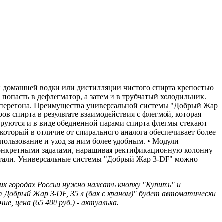
й домашней водки или дистилляции чистого спирта крепостью
попасть в дефлегматор, а затем и в трубчатый холодильник.
о перегона. Преимущества универсальной системы "Добрый Жар
ов спирта в результате взаимодействия с флегмой, которая
ируются и в виде обедненной парами спирта флегмы стекают
который в отличие от спирального аналога обеспечивает более
пользование и уход за ним более удобным. • Модули
конкретными задачами, наращивая ректификационную колонну
стали. Универсальные системы "Добрый Жар 3-DF" можно
их городах России нужно нажать кнопку "Купить" и
Добрый Жар 3-DF, 35 л (бак с краном)" будет автоматически
е, цена (65 400 руб.) - актуальна.