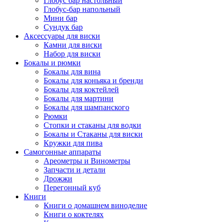
Глобус бар настольный
Глобус-бар напольный
Мини бар
Сундук бар
Аксессуары для виски
Камни для виски
Набор для виски
Бокалы и рюмки
Бокалы для вина
Бокалы для коньяка и бренди
Бокалы для коктейлей
Бокалы для мартини
Бокалы для шампанского
Рюмки
Стопки и стаканы для водки
Бокалы и Стаканы для виски
Кружки для пива
Самогонные аппараты
Ареометры и Винометры
Запчасти и детали
Дрожжи
Перегонный куб
Книги
Книги о домашнем виноделие
Книги о коктелях