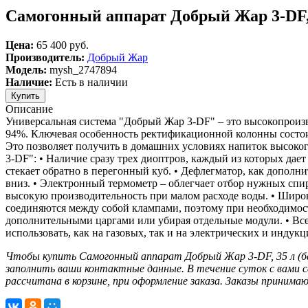
Самогонный аппарат Добрый Жар 3-DF, 
Цена:
65 400 руб.
Производитель:
Добрый Жар
Модель:
mysh_2747894
Наличие:
Есть в наличии
Описание
Универсальная система "Добрый Жар 3-DF" – это высокопроизв
94%. Ключевая особенность ректификационной колонны состоит 
Это позволяет получить в домашних условиях напиток высоко
3-DF": • Наличие сразу трех диоптров, каждый из которых дает
стекает обратно в перегонный куб. • Дефлегматор, как допол
вниз. • Электронный термометр – облегчает отбор нужных спир
высокую производительность при малом расходе воды. • Широка
соединяются между собой клампами, поэтому при необходимос
дополнительными царгами или убирая отдельные модули. • В
использовать, как на газовых, так и на электрических и индукц
Чтобы купить Самогонный аппарат Добрый Жар 3-DF, 35 л (ба
заполнить ваши контактные данные. В течение суток с вами 
рассчитана в корзине, при оформление заказа. Заказы принимаю