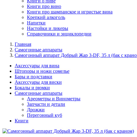
Книги о пиве
Книги про вино
Книги про шампанское и игристые вина
Крепкий алкоголь
Напитки
Настойки и ликеры
Справочники и энциклопедии
Главная
Самогонные аппараты
Самогонный аппарат Добрый Жар 3-DF, 35 л (бак с крано
Аксессуары для вина
Штопоры и ножи сомелье
Бары и подставки
Аксессуары для виски
Бокалы и рюмки
Самогонные аппараты
Ареометры и Винометры
Запчасти и детали
Дрожжи
Перегонный куб
Книги