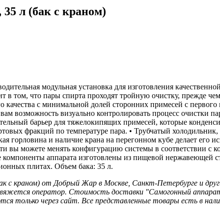
35 л (бак с краном)
одительная модульная установка для изготовления качественно
в том, что пары спирта проходят тройную очистку, прежде чем 
го качества с минимальной долей сторонних примесей с первог
 вам возможность визуально контролировать процесс очистки пар
нительный барьер для тяжелокипящих примесей, которые конденс
товых фракций по температуре пара. • Трубчатый холодильник, 
я горловина и наличие крана на перегонном кубе делает его ис
ти вы можете менять конфигурацию системы в соответствии с 
се компоненты аппарата изготовлены из пищевой нержавеющей 
ионных плитах. Объем бака: 35 л.
к с краном) от Добрый Жар в Москве, Санкт-Петербурге и друг
свяжется оператор. Стоимость доставки "Самогонный аппарат 
тся только через сайт. Все представленные товары есть в наличи