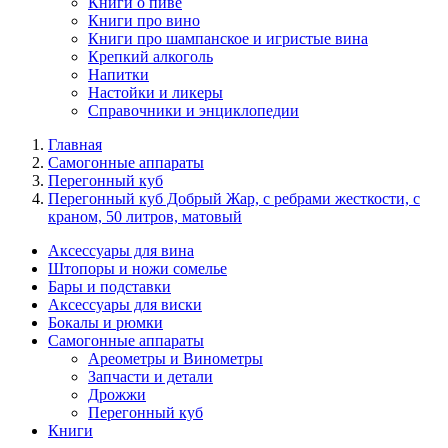
Книги о пиве
Книги про вино
Книги про шампанское и игристые вина
Крепкий алкоголь
Напитки
Настойки и ликеры
Справочники и энциклопедии
Главная
Самогонные аппараты
Перегонный куб
Перегонный куб Добрый Жар, с ребрами жесткости, с
краном, 50 литров, матовый
Аксессуары для вина
Штопоры и ножи сомелье
Бары и подставки
Аксессуары для виски
Бокалы и рюмки
Самогонные аппараты
Ареометры и Винометры
Запчасти и детали
Дрожжи
Перегонный куб
Книги